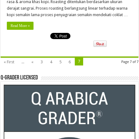
rasa & aroma khas kopi. Roasting ditentukan berdasarkan ukuran
derajat sangrai. Proses roasting berlangsung linear terhadap warna
kopi semakin lama proses penyagraian semakin mendekati coklat …
Read More »
7
« First
...
«
3
4
5
6
Page 7 of 7
Q-Grader Licensed