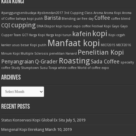
Kata Kunci
#panggungsenibudaya
#psbmedan2017
3rd Cupping Class
Aroma
Aroma Kopi
Aroma
Barista
Coffee
of Coffee
bahaya kopi putih
Blending
car free day
coffee blend
cupping
CQI
DNA
Ekspor kopi turun
expo coffee
Festival Kopi
Gayo
Gayo
kopi
kafein
Cupper Team
GCT
Harga Kopi
Harga kopi turun
Kopi cegah
Manfaat kopi
kanker usus besar
Kopi putih
MICF2015
MICF2016
Penelitian Kopi
Minum Kopi
Multiple Sclerosis
penelitian Harvard
Roasting
Penyangraian
Q-Grader
Sada Coffee
specialty
coffee
Study
Stumptown
Susu
Toraja
white coffee
World of coffee expo
Archives
Archives
Recent Posts
Status Konservasi Kopi Global Ex Situ
July 5, 2019
Mengenal Kopi Enrekang
March 10, 2019