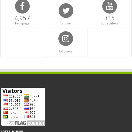
4,957
315
Fanspage
follower
Subscribers
followers