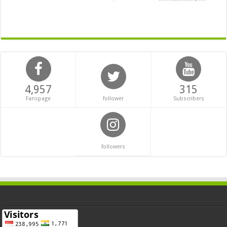
4,957
315
Fanspage
follower
Subscribers
followers