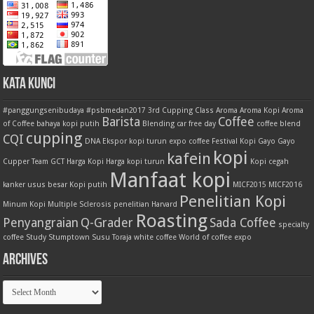
Kata Kunci
#panggungsenibudaya
#psbmedan2017
3rd Cupping Class
Aroma
Aroma Kopi
Aroma
Barista
Coffee
of Coffee
bahaya kopi putih
Blending
car free day
coffee blend
cupping
CQI
DNA
Ekspor kopi turun
expo coffee
Festival Kopi
Gayo
Gayo
kopi
kafein
Cupper Team
GCT
Harga Kopi
Harga kopi turun
Kopi cegah
Manfaat kopi
kanker usus besar
Kopi putih
MICF2015
MICF2016
Penelitian Kopi
Minum Kopi
Multiple Sclerosis
penelitian Harvard
Roasting
Penyangraian
Q-Grader
Sada Coffee
specialty
coffee
Study
Stumptown
Susu
Toraja
white coffee
World of coffee expo
Archives
Archives