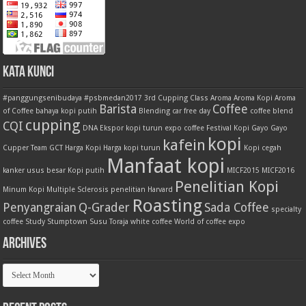
Kata Kunci
#panggungsenibudaya
#psbmedan2017
3rd Cupping Class
Aroma
Aroma Kopi
Aroma
Barista
Coffee
of Coffee
bahaya kopi putih
Blending
car free day
coffee blend
cupping
CQI
DNA
Ekspor kopi turun
expo coffee
Festival Kopi
Gayo
Gayo
kopi
kafein
Cupper Team
GCT
Harga Kopi
Harga kopi turun
Kopi cegah
Manfaat kopi
kanker usus besar
Kopi putih
MICF2015
MICF2016
Penelitian Kopi
Minum Kopi
Multiple Sclerosis
penelitian Harvard
Roasting
Penyangraian
Q-Grader
Sada Coffee
specialty
coffee
Study
Stumptown
Susu
Toraja
white coffee
World of coffee expo
Archives
Archives