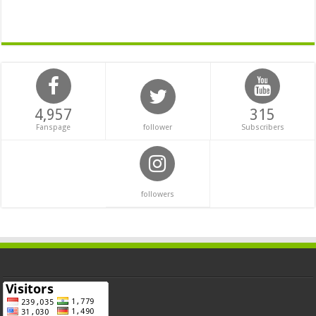
4,957
315
Fanspage
follower
Subscribers
followers