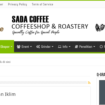
mer
Privacy Policy
Term of Service
Ekspor
Event
Grinder
Info
Penelitian
k di sini
Q-Gra
n Iklim