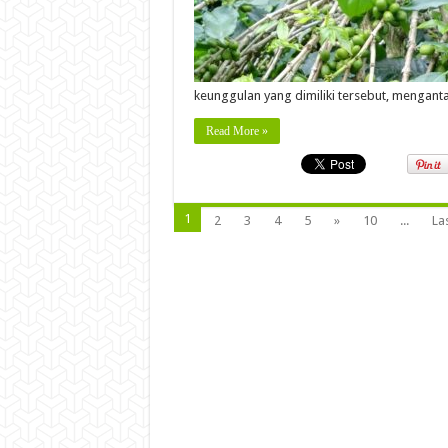
keunggulan yang dimiliki tersebut, mengan
Read More »
1
2
3
4
5
»
10
...
Las