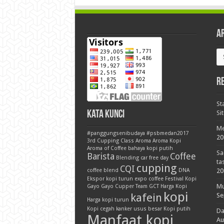
A
Ar
R
St
Kata Kunci
Si
Me
#panggungsenibudaya
#psbmedan2017
20
3rd Cupping Class
Aroma
Aroma Kopi
Aroma of Coffee
bahaya kopi putih
Sa
Barista
Coffee
Blending
car free day
ta
cupping
CQI
coffee blend
DNA
20
Ekspor kopi turun
expo coffee
Festival Kopi
Mu
Gayo
Gayo Cupper Team
GCT
Harga Kopi
kopi
kafein
Se
Harga kopi turun
Kopi cegah kanker usus besar
Kopi putih
Da
Manfaat kopi
Au