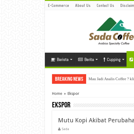
E-Commerce
About Us
Contact Us
Disclai
Barista
Berita
Cupping
Breaking News
Mau Jadi Analis Coffee ? kli
Home
»
Ekspor
Ekspor
Mutu Kopi Akibat Perubaha
Sada