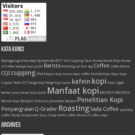
Kata Kunci
#panggungsenibudaya
#psbmedan2017
3rd Cupping Class
Aroma
Aroma Kopi
Aroma
Barista
Coffee
of Coffee
bahaya kopi putih
Blending
car free day
coffee blend
cupping
CQI
DNA
Ekspor kopi turun
expo coffee
Festival Kopi
Gayo
Gayo
kopi
kafein
Cupper Team
GCT
Harga Kopi
Harga kopi turun
Kopi cegah
Manfaat kopi
kanker usus besar
Kopi putih
MICF2015
MICF2016
Penelitian Kopi
Minum Kopi
Multiple Sclerosis
penelitian Harvard
Roasting
Penyangraian
Q-Grader
Sada Coffee
specialty
coffee
Study
Stumptown
Susu
Toraja
white coffee
World of coffee expo
Archives