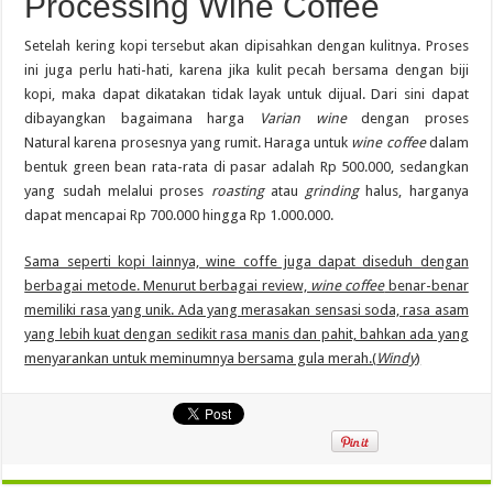
Processing Wine Coffee
Setelah kering kopi tersebut akan dipisahkan dengan kulitnya. Proses
ini juga perlu hati-hati, karena jika kulit pecah bersama dengan biji
kopi, maka dapat dikatakan tidak layak untuk dijual. Dari sini dapat
dibayangkan bagaimana harga
Varian wine
dengan proses
Natural karena prosesnya yang rumit. Haraga untuk
wine coffee
dalam
bentuk green bean rata-rata di pasar adalah Rp 500.000, sedangkan
yang sudah melalui proses
roasting
atau
grinding
halus, harganya
dapat mencapai Rp 700.000 hingga Rp 1.000.000.
Sama seperti kopi lainnya, wine coffe juga dapat diseduh dengan
berbagai metode. Menurut berbagai review,
wine coffee
benar-benar
memiliki rasa yang unik. Ada yang merasakan sensasi soda, rasa asam
yang lebih kuat dengan sedikit rasa manis dan pahit, bahkan ada yang
menyarankan untuk meminumnya bersama gula merah.(
Windy
)