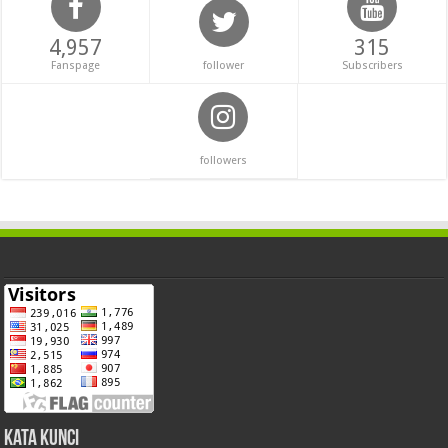
4,957
315
Fanspage
follower
Subscribers
followers
Kata Kunci