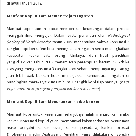
di awal Januari 2012.
Manfaat Kopi Hitam Mempertajam Ingatan
Manfaat kopi hitam ini
dapat
memberikan keuntungan dalam proses
menggali ilmu
mengajar. Dalam
suatu
penelitian oleh
Radiological
Society of North America
tahun 2005 menemukan b
ahwa
konsumsi
2
cangkir kopi berkafein
bisa
meningkatkan ingatan
serta
meningkatkan
kecepatan reaksi
satu orang
. Uniknya, dari hasil penelitian
yang
dilakukan
tahun
2007 menemukan
perempuan
berumur
65
th
ke
atas
yang
mengkonsumsi
3 cangkir kopi sehari,
mempunyai
ingatan
yg
jauh lebih baik bahkan tidak menunjukkan kemunduran ingatan
di
bandingkan
mereka
yg
cuma
minum 1 cangkir kopi tiap harinya. (
baca
juga : minum kopi cegah penyakit kanker usus besar
)
Manfaat Kopi Hitam Menurunkan risiko kanker
Manfaat kopi
untuk
kesehatan
selanjutnya
ialah
menurunkan risiko
kanker.
Konsumsi
kopi diyakini
mempunyai
kaitan
terhadap
penurunan
risiko penyakit kanker lever, kanker payudara, kanker prostat
&
obesitas, insulin /estrogen. Penelitian
yang
dilakukan di Swedia