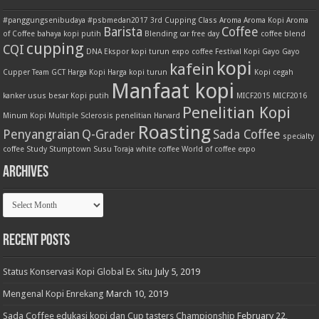
#panggungsenibudaya
#psbmedan2017
3rd Cupping Class
Aroma
Aroma Kopi
Aroma
Barista
Coffee
of Coffee
bahaya kopi putih
Blending
car free day
coffee blend
cupping
CQI
DNA
Ekspor kopi turun
expo coffee
Festival Kopi
Gayo
Gayo
kopi
kafein
Cupper Team
GCT
Harga Kopi
Harga kopi turun
Kopi cegah
Manfaat kopi
kanker usus besar
Kopi putih
MICF2015
MICF2016
Penelitian Kopi
Minum Kopi
Multiple Sclerosis
penelitian Harvard
Roasting
Penyangraian
Q-Grader
Sada Coffee
specialty
coffee
Study
Stumptown
Susu
Toraja
white coffee
World of coffee expo
Archives
Archives
Recent Posts
Status Konservasi Kopi Global Ex Situ
July 5, 2019
Mengenal Kopi Enrekang
March 10, 2019
Sada Coffee edukasi kopi dan Cup tasters Championship
February 22,