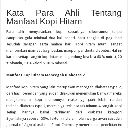
Kata Para Ahli Tentang
Manfaat Kopi Hitam
Para ahli menyarankan, kopi sebaiknya
dikonsumsi
tanpa
campuran
gula minimal dua kali sehari. Satu cangkir di pagi
hari
sesudah
sarapan
serta
malam hari
. Kopi hitam
murni
sangat
memberikan manfaat bagi
badan
, maupun penderita diabetes.
Hal
ini
karena
setiap cangkir kopi hitam mengandung
kira kira
60
%
nutrisi, 20
%
vitamin, 10
%
kalori
&
10
%
mineral.
Manfaat Kopi Hitam Mencegah Diabetes 2
Manfaat kopi hitam
yang lain
merupakan
mencegah diabetes
type
2,
dari hasil penelitian
yang
sudah
dilakukan menemukan bahwa mereka
mengk
onsumsi
kopi
mempunyai
risiko
yg
jauh lebih rendah
terkena
diabetes
type
2, mereka
yg
terbiasa
utk
minum 4 cangkir kopi
setiap
harinya
bakal
terhindar dari diabetes
kategori
2
jumlahnya
sebesar 50%,
faktor
ini
dialami
oleh
warga
awan
sesudah
Journal of Agricultural
dan
Food Chemistry menerbitkan penelitian ini