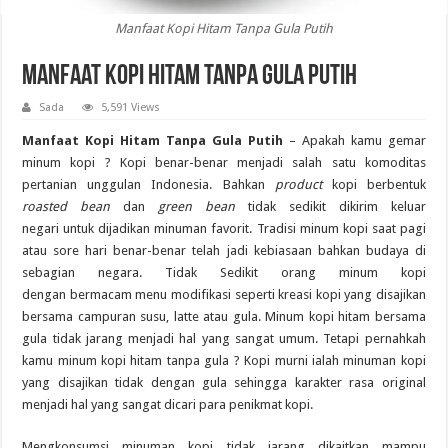
Manfaat Kopi Hitam Tanpa Gula Putih
Manfaat Kopi Hitam Tanpa Gula Putih
Sada
5,591 Views
Manfaat Kopi Hitam Tanpa Gula Putih
– Apakah
kamu
gemar
minum kopi ? Kopi
benar-benar
men
jadi
salah satu komoditas
pertanian
unggulan
Indonesia. Bahkan
product
kopi berbentuk
roasted bean
dan
green bean
tidak sedikit
dikirim
keluar
negari
untuk
dijadikan minuman favorit.
Tradisi
minum kopi
saat
pagi
atau sore
hari
benar-benar
telah
jadi
kebiasaan bahkan budaya di
sebagian negara
.
Tidak Sedikit
orang minum kopi
dengan
bermacam
menu modifikasi seperti kreasi kopi yang disajikan
bersama
campuran susu, latte atau gula. Minum kopi hitam
bersama
gula
tidak jarang
men
jadi
hal
yang
sangat
umum.
Tetapi
pernahkah
kamu
minum kopi hitam tanpa gula ? Kopi murni
ialah
minuman kopi
yang
disajikan
tidak dengan
gula
sehingga karakter
rasa original
menjadi hal yang sangat dicari para penikmat kopi.
Mengkonsumsi
minuman kopi
tidak jarang
dikaitkan
mampu