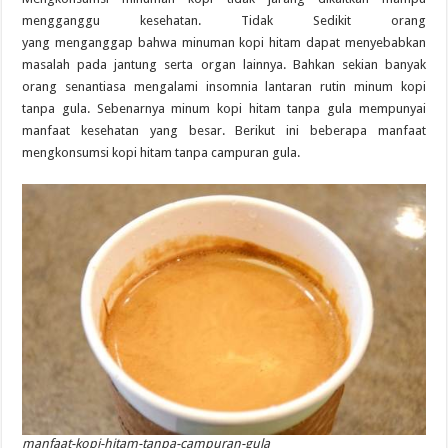
mengganggu kesehatan.
Tidak Sedikit
orang
yang
menganggap bahwa minuman kopi hitam
dapat
menyebabkan
masalah
pada
jantung
serta
organ lainnya. Bahkan
sekian banyak
orang
senantiasa
mengalami insomnia
lantaran
rutin
minum kopi
tanpa gula. Sebenarnya minum kopi hitam tanpa gula
mempunyai
manfaat kesehatan
yang besar
. Berikut ini
beberapa
manfaat
mengkonsumsi
kopi hitam
tanpa campuran gula
.
manfaat-kopi-hitam-tanpa-campuran-gula