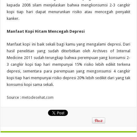
kepada
2008 silam menjelaskan bahwa
mengkonsumsi
2-3 cangkir
kopi tiap
hari
dapat
menurunkan risiko atau mencegah penyakit
kanker.
Manfaat Kopi Hitam Mencegah Depresi
Manfaat kopi ini baik sekali
bagi kamu yang
mengalami depresi. Dari
hasil penelitian
yang
sudah
diterbitkan oleh Archives of Internal
Medicine 2011
sudah
terungkap
bahwa
perempuan
yang
konsumsi
2-
3 cangkir kopi tiap
hari
mempunyai
15% risiko lebih
edikit
terkena
depresi, sementara para
perempuan
yang
mengonsumsi
4 cangkir
kopi tiap
hari
mempunyai
risiko depresi 20% lebih
sedikit
dari
yang
tak
konsumsi
kopi sama sekali.
Source :
metodesehat.com