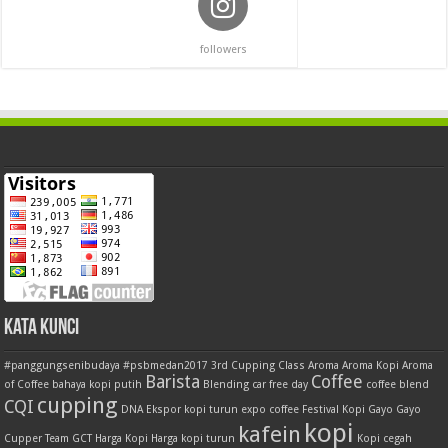
followers
Kata Kunci
#panggungsenibudaya
#psbmedan2017
3rd Cupping Class
Aroma
Aroma Kopi
Aroma
Barista
Coffee
of Coffee
bahaya kopi putih
Blending
car free day
coffee blend
cupping
CQI
DNA
Ekspor kopi turun
expo coffee
Festival Kopi
Gayo
Gayo
kopi
kafein
Cupper Team
GCT
Harga Kopi
Harga kopi turun
Kopi cegah