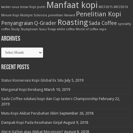
Manfaat kopi
kanker usus besar
Kopi putih
MICF2015
MICF2016
Penelitian Kopi
Minum Kopi
Multiple Sclerosis
penelitian Harvard
Roasting
Penyangraian
Q-Grader
Sada Coffee
specialty
coffee
Study
Stumptown
Susu
Toraja
white coffee
World of coffee expo
Archives
Archives
Recent Posts
Status Konservasi Kopi Global Ex Situ
July 5, 2019
Mengenal Kopi Enrekang
March 10, 2019
Sada Coffee edukasi kopi dan Cup tasters Championship
February 22,
2019
Mutu Kopi Akibat Perubahan Iklim
September 26, 2018
Dampak Kopi Pada Kesehatan Ginjal
August 9, 2018
Alergi Kafein atau Akibat Mycotoxin?
August 8, 2018