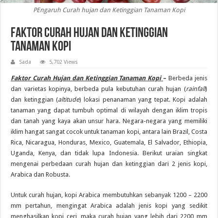
PEngaruh Curah hujan dan Ketinggian Tanaman Kopi
Faktor Curah Hujan dan Ketinggian
Tanaman Kopi
Sada
5,702 Views
Faktor Curah Hujan dan Ketinggian Tanaman Kopi
–
Berbeda jenis
dan varietas kopinya, berbeda pula kebutuhan curah hujan (
rainfall
)
dan ketinggian (
altitude
) lokasi penanaman yang tepat. Kopi adalah
tanaman yang dapat tumbuh optimal di wilayah dengan iklim tropis
dan tanah yang kaya akan unsur hara. Negara-negara yang memiliki
iklim hangat sangat cocok untuk tanaman kopi, antara lain Brazil, Costa
Rica, Nicaragua, Honduras, Mexico, Guatemala, El Salvador, Ethiopia,
Uganda, Kenya, dan tidak lupa Indonesia. Berikut uraian singkat
mengenai perbedaan curah hujan dan ketinggian dari 2 jenis kopi,
Arabica dan Robusta.
Untuk curah hujan, kopi Arabica membutuhkan sebanyak 1200 – 2200
mm pertahun, mengingat Arabica adalah jenis kopi yang sedikit
menghasilkan kopi ceri, maka curah hujan yang lebih dari 2200 mm