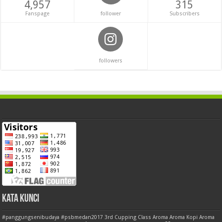
4,957
315
Fanspage
follower
Subscribers
followers
Kata Kunci
#panggungsenibudaya
#psbmedan2017
3rd Cupping Class
Aroma
Aroma Kopi
Aroma