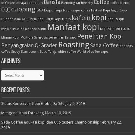
Barista
Coffee
of Coffee
bahaya kopi putih
Blending
car free day
coffee blend
cupping
CQI
DNA
Ekspor kopi turun
expo coffee
Festival Kopi
Gayo
Gayo
kopi
kafein
Cupper Team
GCT
Harga Kopi
Harga kopi turun
Kopi cegah
Manfaat kopi
kanker usus besar
Kopi putih
MICF2015
MICF2016
Penelitian Kopi
Minum Kopi
Multiple Sclerosis
penelitian Harvard
Roasting
Penyangraian
Q-Grader
Sada Coffee
specialty
coffee
Study
Stumptown
Susu
Toraja
white coffee
World of coffee expo
Archives
Archives
Recent Posts
Status Konservasi Kopi Global Ex Situ
July 5, 2019
Mengenal Kopi Enrekang
March 10, 2019
Sada Coffee edukasi kopi dan Cup tasters Championship
February 22,
2019