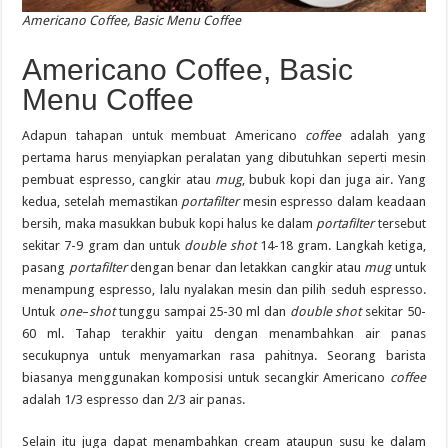
Americano Coffee, Basic Menu Coffee
Americano Coffee, Basic
Menu Coffee
Adapun tahapan untuk membuat Americano
coffee
adalah yang
pertama harus menyiapkan peralatan yang dibutuhkan seperti mesin
pembuat espresso, cangkir atau
mug
, bubuk kopi dan juga air. Yang
kedua, setelah memastikan
portafilter
mesin espresso dalam keadaan
bersih, maka masukkan bubuk kopi halus ke dalam
portafilter
tersebut
sekitar 7-9 gram dan untuk
double shot
14-18 gram. Langkah ketiga,
pasang
portafilter
dengan benar dan letakkan cangkir atau
mug
untuk
menampung espresso, lalu nyalakan mesin dan pilih seduh espresso.
Untuk
one
–
shot
tunggu sampai 25-30 ml dan
double shot
sekitar 50-
60 ml. Tahap terakhir yaitu dengan menambahkan air panas
secukupnya untuk menyamarkan rasa pahitnya. Seorang barista
biasanya menggunakan komposisi untuk secangkir Americano
coffee
adalah 1/3 espresso dan 2/3 air panas.
Selain itu juga dapat menambahkan cream ataupun susu ke dalam