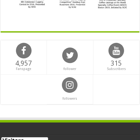
4,957
315
Fanspage
follower
Subscribers
followers