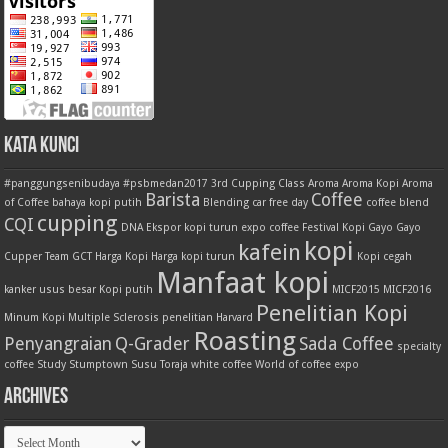
Kata Kunci
#panggungsenibudaya
#psbmedan2017
3rd Cupping Class
Aroma
Aroma Kopi
Aroma
Barista
Coffee
of Coffee
bahaya kopi putih
Blending
car free day
coffee blend
cupping
CQI
DNA
Ekspor kopi turun
expo coffee
Festival Kopi
Gayo
Gayo
kopi
kafein
Cupper Team
GCT
Harga Kopi
Harga kopi turun
Kopi cegah
Manfaat kopi
kanker usus besar
Kopi putih
MICF2015
MICF2016
Penelitian Kopi
Minum Kopi
Multiple Sclerosis
penelitian Harvard
Roasting
Penyangraian
Q-Grader
Sada Coffee
specialty
coffee
Study
Stumptown
Susu
Toraja
white coffee
World of coffee expo
Archives
Archives