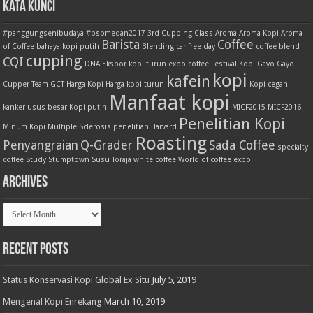
Kata Kunci
#panggungsenibudaya
#psbmedan2017
3rd Cupping Class
Aroma
Aroma Kopi
Aroma
Barista
Coffee
of Coffee
bahaya kopi putih
Blending
car free day
coffee blend
cupping
CQI
DNA
Ekspor kopi turun
expo coffee
Festival Kopi
Gayo
Gayo
kopi
kafein
Cupper Team
GCT
Harga Kopi
Harga kopi turun
Kopi cegah
Manfaat kopi
kanker usus besar
Kopi putih
MICF2015
MICF2016
Penelitian Kopi
Minum Kopi
Multiple Sclerosis
penelitian Harvard
Roasting
Penyangraian
Q-Grader
Sada Coffee
specialty
coffee
Study
Stumptown
Susu
Toraja
white coffee
World of coffee expo
Archives
Archives
Recent Posts
Status Konservasi Kopi Global Ex Situ
July 5, 2019
Mengenal Kopi Enrekang
March 10, 2019