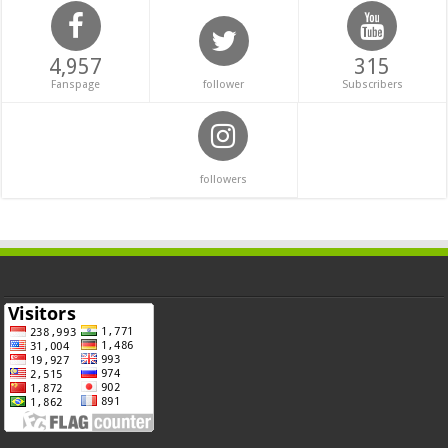
4,957
315
Fanspage
follower
Subscribers
followers