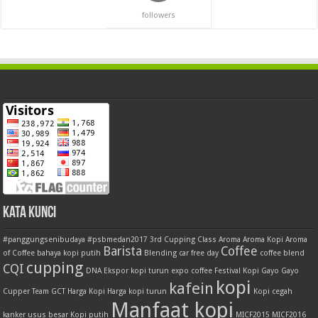
followers
Kata Kunci
#panggungsenibudaya
#psbmedan2017
3rd Cupping Class
Aroma
Aroma Kopi
Aroma
Barista
Coffee
of Coffee
bahaya kopi putih
Blending
car free day
coffee blend
cupping
CQI
DNA
Ekspor kopi turun
expo coffee
Festival Kopi
Gayo
Gayo
kopi
kafein
Cupper Team
GCT
Harga Kopi
Harga kopi turun
Kopi cegah
Manfaat kopi
kanker usus besar
Kopi putih
MICF2015
MICF2016