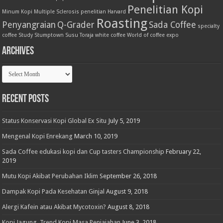
Penelitian Kopi
Minum Kopi
Multiple Sclerosis
penelitian Harvard
Roasting
Penyangraian
Q-Grader
Sada Coffee
specialty
coffee
Study
Stumptown
Susu
Toraja
white coffee
World of coffee expo
Archives
Archives
Recent Posts
Status Konservasi Kopi Global Ex Situ
July 5, 2019
Mengenal Kopi Enrekang
March 10, 2019
Sada Coffee edukasi kopi dan Cup tasters Championship
February 22,
2019
Mutu Kopi Akibat Perubahan Iklim
September 26, 2018
Dampak Kopi Pada Kesehatan Ginjal
August 9, 2018
Alergi Kafein atau Akibat Mycotoxin?
August 8, 2018
Kopi Jagung, Trend Kopi Masa Penjajahan
June 3, 2018