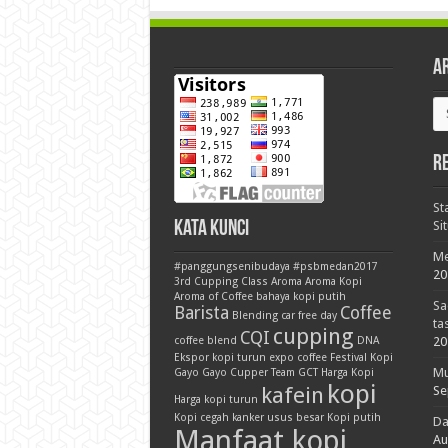
A
Ar
R
St
Kata Kunci
Si
Me
#panggungsenibudaya
#psbmedan2017
20
3rd Cupping Class
Aroma
Aroma Kopi
Aroma of Coffee
bahaya kopi putih
Sa
Barista
Coffee
Blending
car free day
ta
cupping
CQI
coffee blend
DNA
20
Ekspor kopi turun
expo coffee
Festival Kopi
Mu
Gayo
Gayo Cupper Team
GCT
Harga Kopi
kopi
kafein
Se
Harga kopi turun
Kopi cegah kanker usus besar
Kopi putih
Da
Manfaat kopi
Au