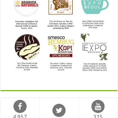
4,957
315