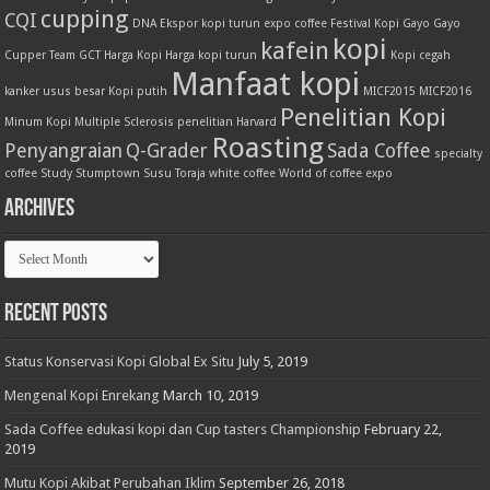
cupping
CQI
DNA
Ekspor kopi turun
expo coffee
Festival Kopi
Gayo
Gayo
kopi
kafein
Cupper Team
GCT
Harga Kopi
Harga kopi turun
Kopi cegah
Manfaat kopi
kanker usus besar
Kopi putih
MICF2015
MICF2016
Penelitian Kopi
Minum Kopi
Multiple Sclerosis
penelitian Harvard
Roasting
Penyangraian
Q-Grader
Sada Coffee
specialty
coffee
Study
Stumptown
Susu
Toraja
white coffee
World of coffee expo
Archives
Archives
Recent Posts
Status Konservasi Kopi Global Ex Situ
July 5, 2019
Mengenal Kopi Enrekang
March 10, 2019
Sada Coffee edukasi kopi dan Cup tasters Championship
February 22,
2019
Mutu Kopi Akibat Perubahan Iklim
September 26, 2018