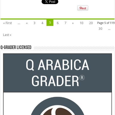
5
« First
...
«
3
4
6
7
»
10
20
Page 5 of 119
30
...
Last »
Q-Grader Licensed