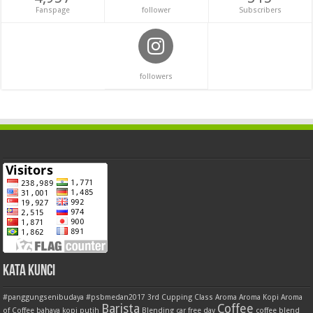
Fanspage
follower
Subscribers
followers
Kata Kunci
#panggungsenibudaya
#psbmedan2017
3rd Cupping Class
Aroma
Aroma Kopi
Aroma
Barista
Coffee
of Coffee
bahaya kopi putih
Blending
car free day
coffee blend