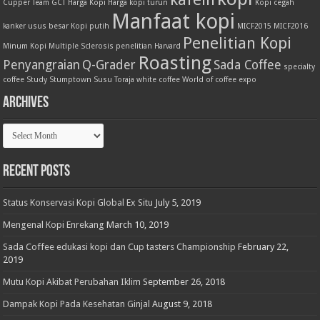
Cupper Team
GCT
Harga Kopi
Harga kopi turun
Kopi cegah
Manfaat kopi
kanker usus besar
Kopi putih
MICF2015
MICF2016
Penelitian Kopi
Minum Kopi
Multiple Sclerosis
penelitian Harvard
Roasting
Penyangraian
Q-Grader
Sada Coffee
specialty
coffee
Study
Stumptown
Susu
Toraja
white coffee
World of coffee expo
Archives
Archives
Recent Posts
Status Konservasi Kopi Global Ex Situ
July 5, 2019
Mengenal Kopi Enrekang
March 10, 2019
Sada Coffee edukasi kopi dan Cup tasters Championship
February 22,
2019
Mutu Kopi Akibat Perubahan Iklim
September 26, 2018
Dampak Kopi Pada Kesehatan Ginjal
August 9, 2018