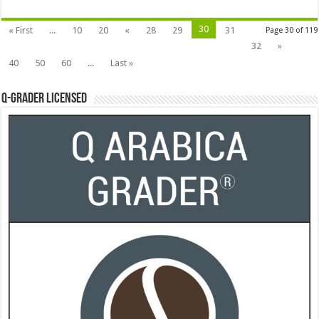
30
« First
...
10
20
«
28
29
31
Page 30 of 119
32
»
40
50
60
...
Last »
Q-Grader Licensed