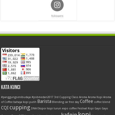
followers
Kata Kunci
#panggungsenibudaya
#psbmedan2017
3rd Cupping Class
Aroma
Aroma Kopi
Aroma
Barista
Coffee
of Coffee
bahaya kopi putih
Blending
car free day
coffee blend
cupping
CQI
DNA
Ekspor kopi turun
expo coffee
Festival Kopi
Gayo
Gayo
kopi
kafein